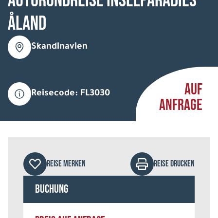
Autorundreise Inselparadies
Åland
Skandinavien
AUF
Reisecode: FL3030
ANFRAGE
REISE MERKEN
REISE DRUCKEN
Buchung