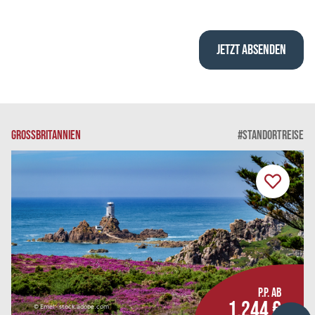
GROSSBRITANNIEN
#STANDORTREISE
P.P. AB
1.244 €
© Emel - stock.adobe.com