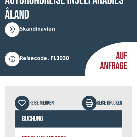
Autorundreise Inselparadies
Åland
Skandinavien
AUF
Reisecode: FL3030
ANFRAGE
REISE MERKEN
REISE DRUCKEN
Buchung