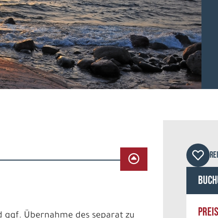
RE
Buch
PREI
nd ggf. Übernahme des separat zu