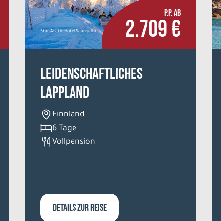
P.P. AB
2.709 €
Star Arctic Hotel Saariselkä
Leidenschaftliches
Lappland
Finnland
6 Tage
Vollpension
DETAILS ZUR REISE