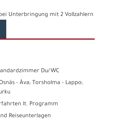
e bei Unterbringung mit 2 Vollzahlern
Standardzimmer Du/WC
Osnäs - Åva; Torsholma - Lappo;
urku
fahrten lt. Programm
und Reiseunterlagen