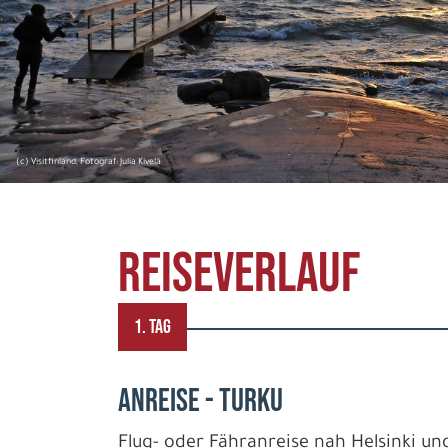
(c) Visitfinland, Fotograf: Julia Kivelä
REISEVERLAUF
1. TAG
ANREISE - TURKU
Flug- oder Fähranreise nah Helsinki u