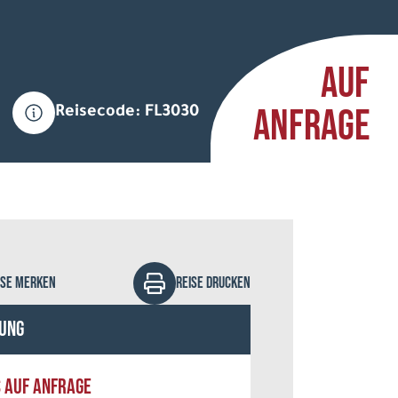
AUF
ANFRAGE
Reisecode: FL3030
ISE MERKEN
REISE DRUCKEN
ung
S AUF ANFRAGE