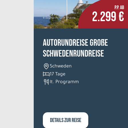
P.P. AB
2.299 €
© Dagmar Richardt - Fotolia
Autorundreise Große
Schwedenrundreise
Schweden
17 Tage
lt. Programm
DETAILS ZUR REISE