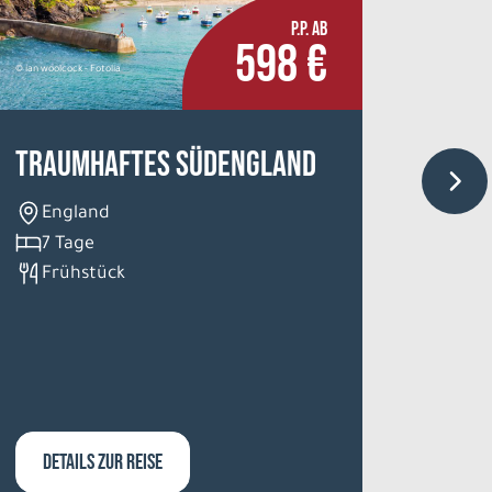
P.P. AB
598 €
© ian woolcock - Fotolia
Destination 
Traumhaftes Südengland
Wint
Ferie
England
Äkäs
7 Tage
Frühstück
Fin
8 T
ohn
DETAILS ZUR REISE
DETA