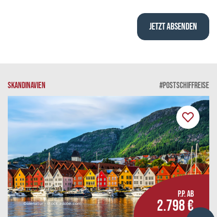
SKANDINAVIEN
#POSTSCHIFFREISE
P.P. AB
2.798 €
©olenatur - stock.adobe.com