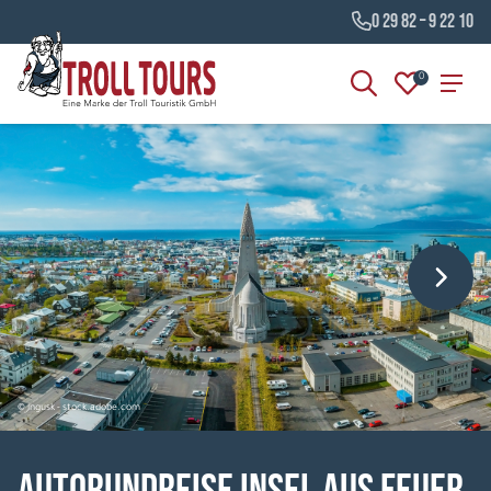
0 29 82 – 9 22 10
0
© ingusk - stock.adobe.com