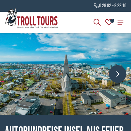
0 29 82 – 9 22 10
0
© ingusk - stock.adobe.com