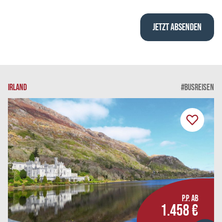
IRLAND
#BUSREISEN
P.P. AB
1.458 €