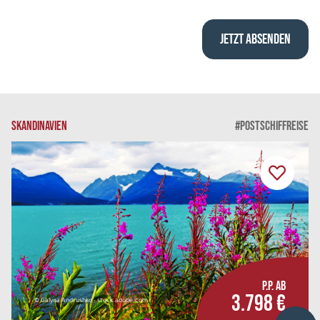
SKANDINAVIEN
#POSTSCHIFFREISE
P.P. AB
3.798 €
© Galyna Andrushko - stock.adobe.com