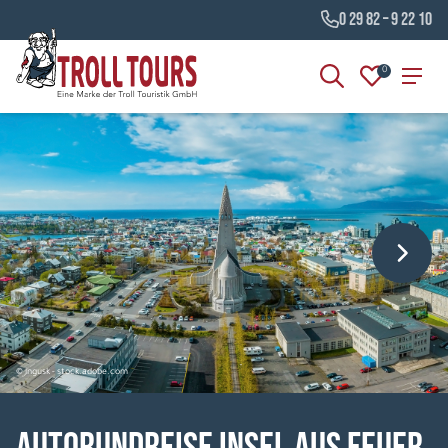
0 29 82 – 9 22 10
0
© ingusk - stock.adobe.com