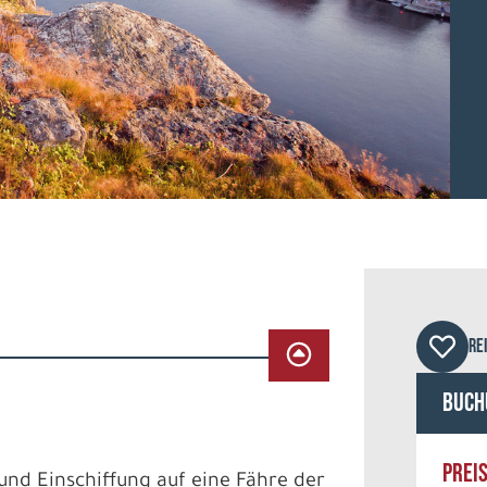
©st
RE
Buch
PREI
und Einschiffung auf eine Fähre der