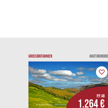
GROSSBRITANNIEN
#AUTORUNDRE
P.P. AB
1.264 €
© ALFIO FERLITO - stock.adobe.com