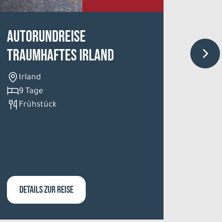
Autorundreise
Die S
Traumhaftes Irland
ab/b
Trol
Irland
Hurt
9 Tage
Frühstück
Spi
Ab-
202
er B
tage
DETAILS ZUR REISE
DETA