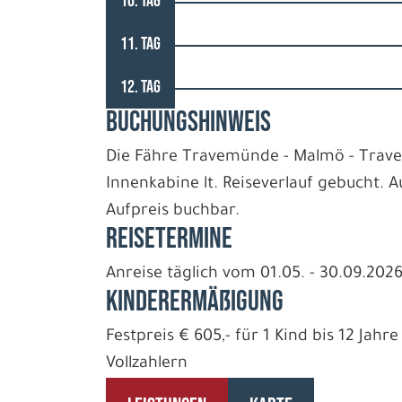
10. TAG
11. TAG
12. TAG
BUCHUNGSHINWEIS
Die Fähre Travemünde - Malmö - Trave
Innenkabine lt. Reiseverlauf gebucht.
Aufpreis buchbar.
REISETERMINE
Anreise täglich vom 01.05. - 30.09.202
Kinderermäßigung
Festpreis € 605,- für 1 Kind bis 12 Jah
Vollzahlern