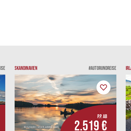
ISE
SKANDINAVIEN
#AUTORUNDREISE
IR
P.P. AB
2.519 €
© tunedin - stock.adobe.com