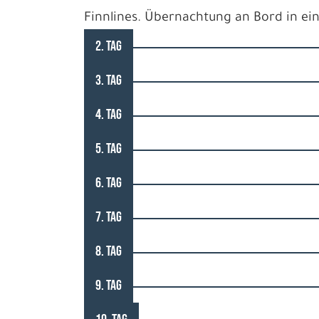
Finnlines. Übernachtung an Bord in ei
2. TAG
3. TAG
4. TAG
5. TAG
6. TAG
7. TAG
8. TAG
9. TAG