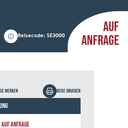
AUF
ANFRAGE
Reisecode: SE3000
efanholm - stock.adobe.com
ISE MERKEN
REISE DRUCKEN
ung
S AUF ANFRAGE