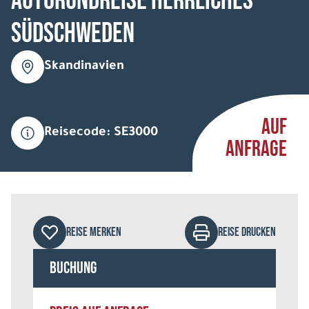
Autorundreise Herrliches
Südschweden
Skandinavien
AUF
Reisecode: SE3000
ANFRAGE
REISE MERKEN
REISE DRUCKEN
Buchung