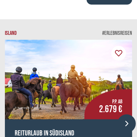
ISLAND
#ERLEBNISREISEN
P.P. AB
2.679 €
© lkoimages - Fotolia
Reiturlaub in Südisland