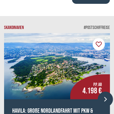
SKANDINAVIEN
#POSTSCHIFFREISE
P.P. AB
4.198 €
©saiko3p - stock.adobe.com
HAVILA: Große Nordlandfahrt mit Pkw &