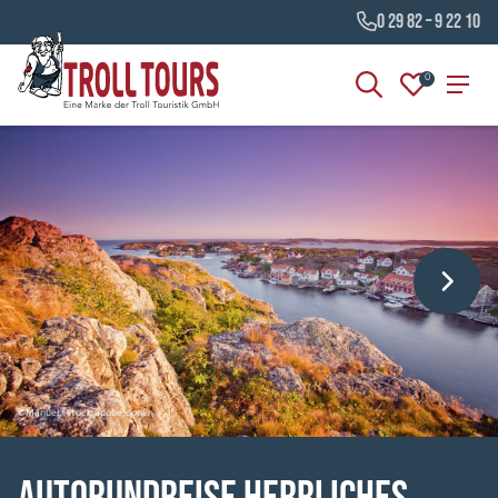
0 29 82 – 9 22 10
0
©Manuel - stock.adobe.com