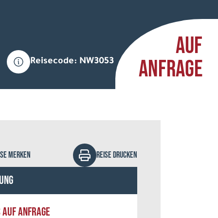
AUF
ANFRAGE
Reisecode: NW3053
kolai Sorokin - Fotolia
ISE MERKEN
REISE DRUCKEN
ung
S AUF ANFRAGE