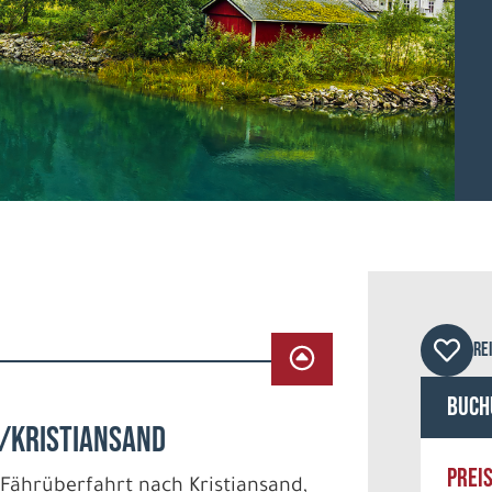
© Ni
RE
Buch
/KRISTIANSAND
PREI
d Fährüberfahrt nach Kristiansand,