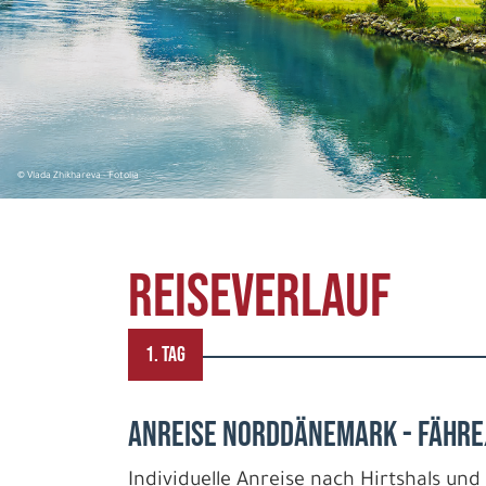
© Vlada Zhikhareva - Fotolia
REISEVERLAUF
1. TAG
ANREISE NORDDÄNEMARK - FÄHRE
Individuelle Anreise nach Hirtshals un