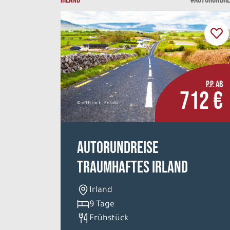
P.P. AB
712 €
© offfstock - Fotolia
Autorundreise
Traumhaftes Irland
Irland
9 Tage
Frühstück