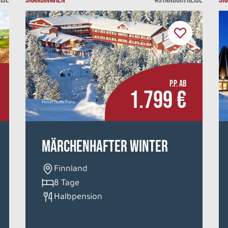
P.P. AB
1.799 €
Hotel Hullu Poro
Märchenhafter Winter
Finnland
8 Tage
Halbpension