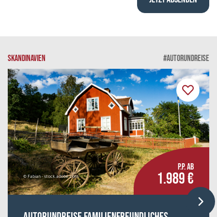
SKANDINAVIEN
#AUTORUNDREISE
P.P. AB
1.989 €
© Fabian - stock.adobe.com
Autorundreise Familienfreundliches