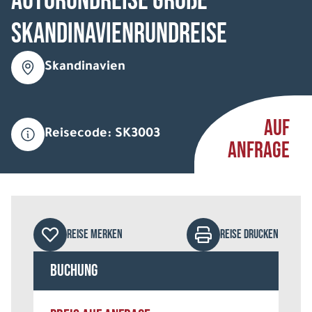
Autorundreise Große
Skandinavienrundreise
Skandinavien
AUF
Reisecode: SK3003
ANFRAGE
REISE MERKEN
REISE DRUCKEN
Buchung