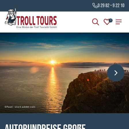
0 29 82 – 9 22 10
0
©Pavel - stock.adobe.com