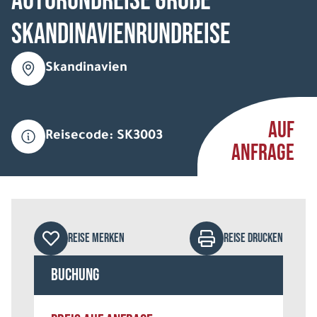
Autorundreise Große
Skandinavienrundreise
Skandinavien
AUF
Reisecode: SK3003
ANFRAGE
REISE MERKEN
REISE DRUCKEN
Buchung