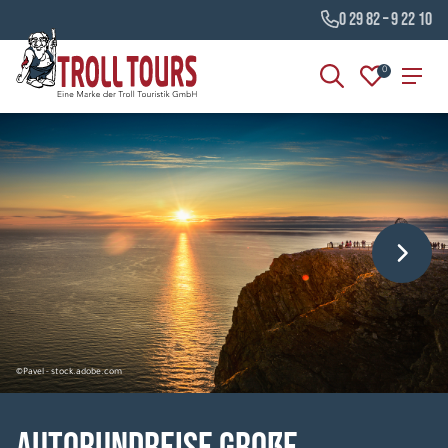
0 29 82 – 9 22 10
0
©Pavel - stock.adobe.com