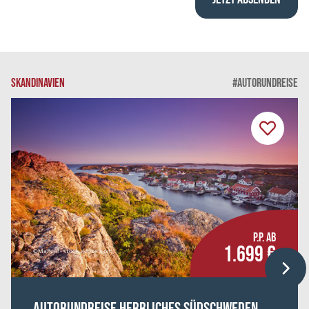
SKANDINAVIEN
#AUTORUNDREISE
P.P. AB
1.699 €
©Manuel - stock.adobe.com
Autorundreise Herrliches Südschweden