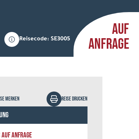
AUF
ANFRAGE
Reisecode: SE3005
-studio - stock.adobe.com
ISE MERKEN
REISE DRUCKEN
ung
S AUF ANFRAGE