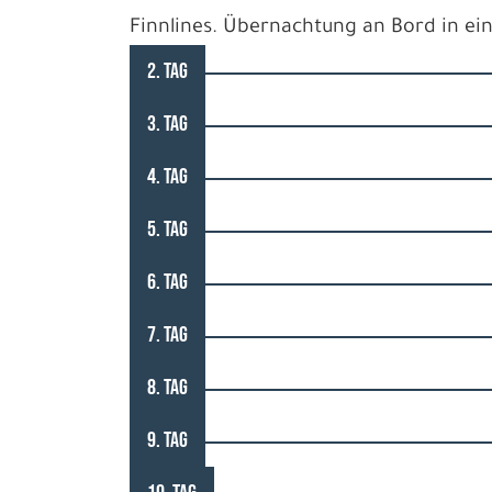
Finnlines. Übernachtung an Bord in ei
2. TAG
3. TAG
4. TAG
5. TAG
6. TAG
7. TAG
8. TAG
9. TAG