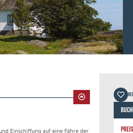
© by
RE
Buch
PREI
und Einschiffung auf eine Fähre der