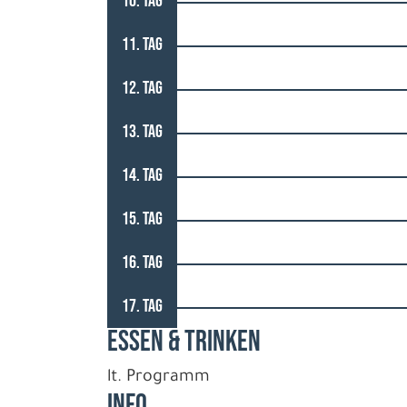
10. TAG
11. TAG
12. TAG
13. TAG
14. TAG
15. TAG
16. TAG
17. TAG
ESSEN & TRINKEN
lt. Programm
INFO