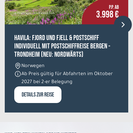
Belegung: 2
P.P. AB
1.338 €
P.P. AB
3.998 €
© HildaWeges - stock.adobe.com
REISE VERBINDLICH ANFRAGEN
HAVILA: Fjord und Fjell & Postschiff
individuell mit Postschiffreise Bergen -
12 Tage
Trondheim (NEU: nordwärts)
Norwegen
So. 09.08. - Do. 20.08.2026
Ab Preis gültig für Abfahrten im Oktober
Große Schottlandrundreise
2027 bei 2-er Belegung
Hotels der 3 Sterne Kategorie
Doppelzimmer
DETAILS ZUR REISE
Belegung: 2
1.424 €
P.P. AB
REISE VERBINDLICH ANFRAGEN