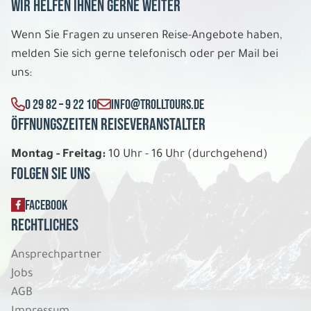
Wir helfen Ihnen gerne weiter
12 Tage
Wenn Sie Fragen zu unseren Reise-Angebote haben,
melden Sie sich gerne telefonisch oder per Mail bei
uns:
So. 09.08. - Do. 20.08.2026
Große Schottlandrundreise
0 29 82 – 9 22 10
INFO@TROLLTOURS.DE
Mixed Unterkünfte Einzelzimmer
Öffnungszeiten Reiseveranstalter
Belegung: 1
2.068 €
P.P. AB
Montag - Freitag:
10 Uhr - 16 Uhr (durchgehend)
Folgen Sie uns
REISE VERBINDLICH ANFRAGEN
FACEBOOK
Rechtliches
12 Tage
Ansprechpartner
Jobs
So. 09.08. - Do. 20.08.2026
AGB