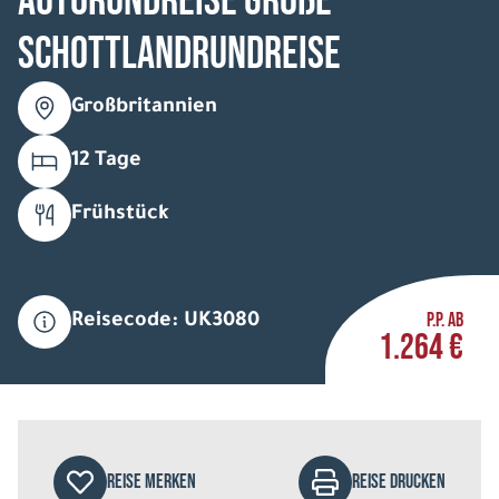
Autorundreise Große
Schottlandrundreise
Großbritannien
12 Tage
Frühstück
P.P. AB
Reisecode: UK3080
1.264 €
REISE MERKEN
REISE DRUCKEN