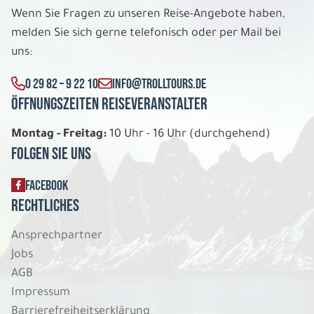
So. 09.08. - Sa. 22.08.2026
Wenn Sie Fragen zu unseren Reise-Angebote haben,
melden Sie sich gerne telefonisch oder per Mail bei
Große Irlandrundreise
Bed & Breakfast Unterkünfte Doppelzimmer
uns:
Belegung: 2
1.262 €
0 29 82 – 9 22 10
INFO@TROLLTOURS.DE
P.P. AB
Öffnungszeiten Reiseveranstalter
REISE VERBINDLICH ANFRAGEN
Montag - Freitag:
10 Uhr - 16 Uhr (durchgehend)
Folgen Sie uns
14 Tage
FACEBOOK
Rechtliches
So. 09.08. - Sa. 22.08.2026
Ansprechpartner
Große Irlandrundreise
Jobs
Mittelklassehotels Doppelzimmer
AGB
Belegung: 2
1.392 €
Impressum
P.P. AB
Barrierefreiheitserklärung