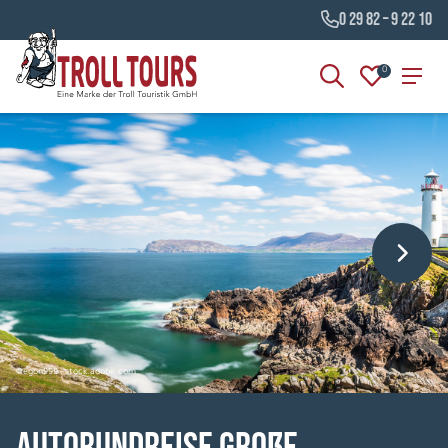
0 29 82 – 9 22 10
0
©egon999 - stock.adobe.com