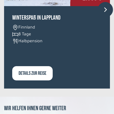
REISE VERBINDLICH ANFRAGEN
Winterspaß in Lappland
14 Tage
Finnland
8 Tage
Sa. 08.08. - Fr. 21.08.2026
Halbpension
Große Irlandrundreise
Mixed Unterkünfte Einzelzimmer
Belegung: 1
1.782 €
P.P. AB
DETAILS ZUR REISE
REISE VERBINDLICH ANFRAGEN
14 Tage
Wir helfen Ihnen gerne weiter