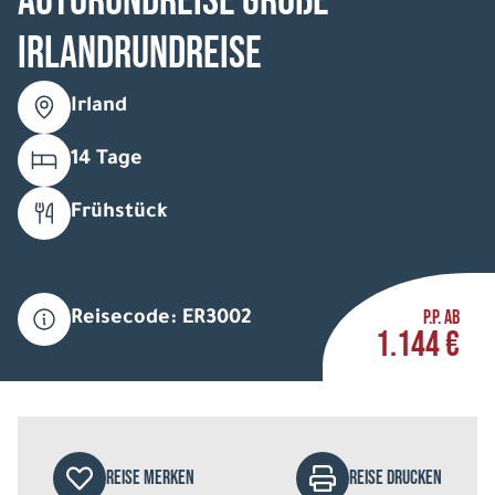
Autorundreise Große
Irlandrundreise
Irland
14 Tage
Frühstück
P.P. AB
Reisecode: ER3002
1.144 €
REISE MERKEN
REISE DRUCKEN