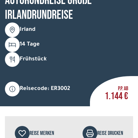
Autorundreise Große
Irlandrundreise
Irland
14 Tage
Frühstück
P.P. AB
Reisecode: ER3002
1.144 €
REISE MERKEN
REISE DRUCKEN