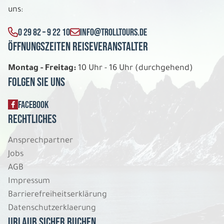
Sa. 08.08. - Fr. 21.08.2026
uns:
Große Irlandrundreise
0 29 82 – 9 22 10
INFO@TROLLTOURS.DE
Bed & Breakfast Unterkünfte Doppelzimmer
Öffnungszeiten Reiseveranstalter
Belegung: 2
1.262 €
P.P. AB
Montag - Freitag:
10 Uhr - 16 Uhr (durchgehend)
Folgen Sie uns
REISE VERBINDLICH ANFRAGEN
FACEBOOK
Rechtliches
14 Tage
Ansprechpartner
Jobs
Sa. 08.08. - Fr. 21.08.2026
AGB
Große Irlandrundreise
Impressum
Mittelklassehotels Doppelzimmer
Barrierefreiheitserklärung
Belegung: 2
Datenschutzerklaerung
1.392 €
P.P. AB
Urlaub sicher buchen