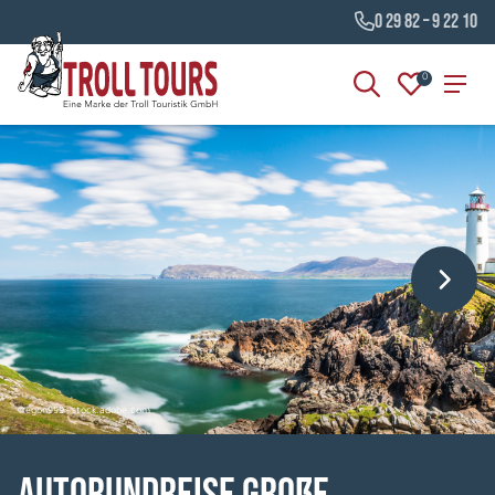
0 29 82 – 9 22 10
0
©egon999 - stock.adobe.com