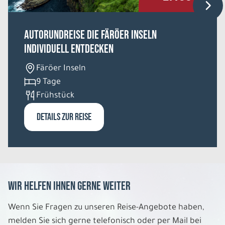
REISE VERBINDLICH ANFRAGEN
Autorundreise Die Färöer Inseln
individuell entdecken
14 Tage
Färöer Inseln
Fr. 07.08. - Do. 20.08.2026
9 Tage
Frühstück
Große Irlandrundreise
Mixed Unterkünfte Einzelzimmer
DETAILS ZUR REISE
Belegung: 1
1.782 €
P.P. AB
REISE VERBINDLICH ANFRAGEN
Wir helfen Ihnen gerne weiter
14 Tage
Wenn Sie Fragen zu unseren Reise-Angebote haben,
melden Sie sich gerne telefonisch oder per Mail bei