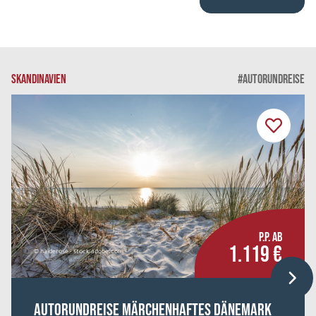
SKANDINAVIEN
#AUTORUNDREISE
P.P. AB
1.119 €
© haiderose - stock.adobe.com
Autorundreise Märchenhaftes Dänemark