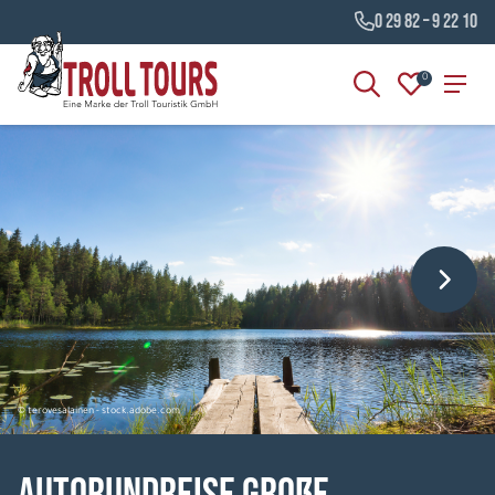
0 29 82 – 9 22 10
0
© terovesalainen - stock.adobe.com