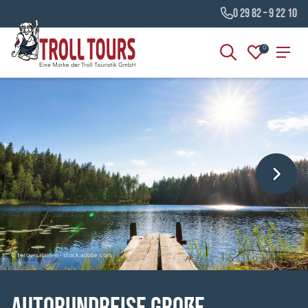
0 29 82 – 9 22 10
0
© terovesalainen - stock.adobe.com