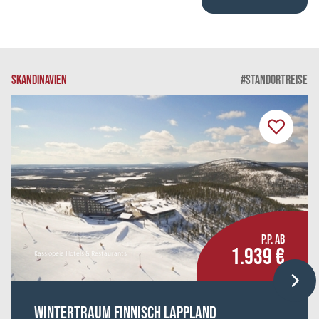
SKANDINAVIEN
#STANDORTREISE
P.P. AB
1.939 €
Kassiopeia Hotels & Restaurants
Wintertraum Finnisch Lappland