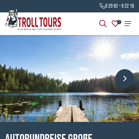
0 29 82 – 9 22 10
0
© terovesalainen - stock.adobe.com