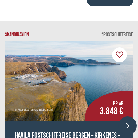
SKANDINAVIEN
#POSTSCHIFFREISE
P.P. AB
3.848 €
© Photofex - stock.adobe.com
HAVILA Postschiffreise Bergen – Kirkenes –