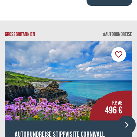
GROSSBRITANNIEN
#AUTORUNDREISE
P.P. AB
496 €
© pawopa3336 - stock.adobe.com
Autorundreise Stippvisite Cornwall