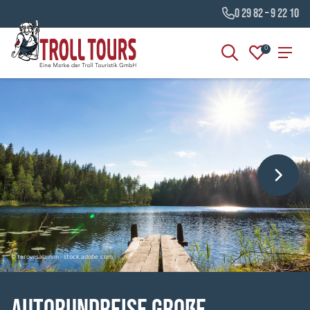
0 29 82 – 9 22 10
0
© terovesalainen - stock.adobe.com