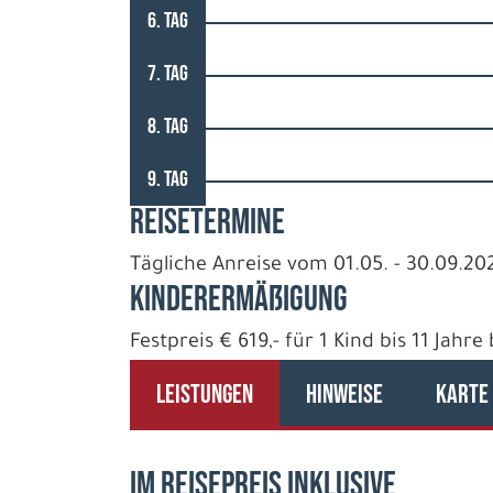
6. TAG
7. TAG
8. TAG
9. TAG
REISETERMINE
Tägliche Anreise vom 01.05. - 30.09.20
Kinderermäßigung
Festpreis € 619,- für 1 Kind bis 11 Jahr
LEISTUNGEN
HINWEISE
KARTE
IM REISEPREIS INKLUSIVE