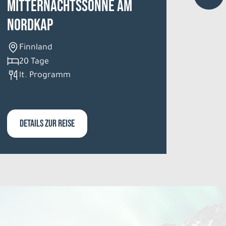
Mitternachtssonne am
Seen
Nordkap
Fin
8 T
Finnland
Frü
20 Tage
lt. Programm
DETAILS ZUR REISE
DETA