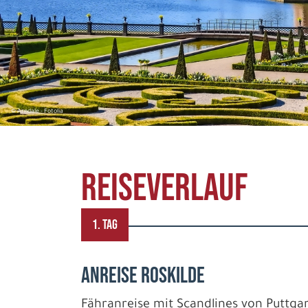
© Arndale - Fotolia
REISEVERLAUF
1. TAG
ANREISE ROSKILDE
Fähranreise mit Scandlines von Puttga