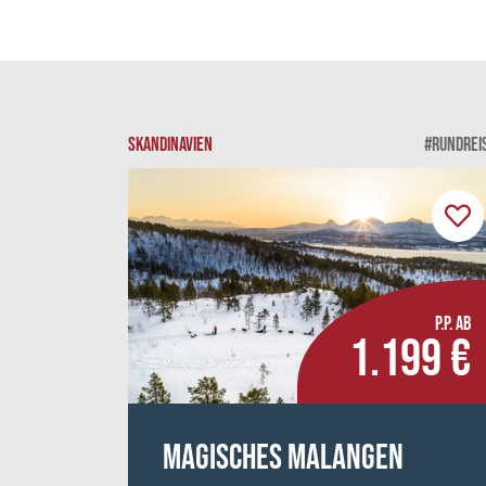
SKANDINAVIEN
#RUNDREI
P.P. AB
1.199 €
Malangen Brygger Resort
Magisches Malangen