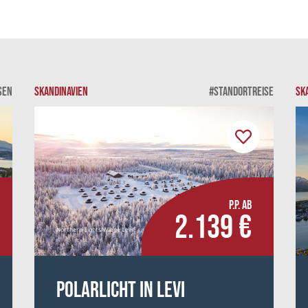
SEN
SKANDINAVIEN
#STANDORTREISE
SK
P.P. AB
2.139 €
Northern Lights Village Levi
Polarlicht in Levi