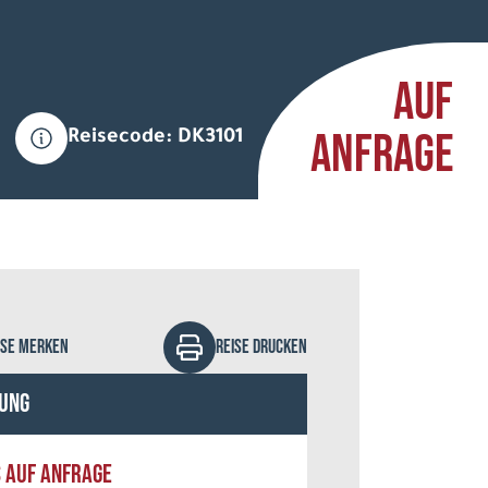
AUF
ANFRAGE
Reisecode: DK3101
alapre - Fotolia
ISE MERKEN
REISE DRUCKEN
ung
S AUF ANFRAGE