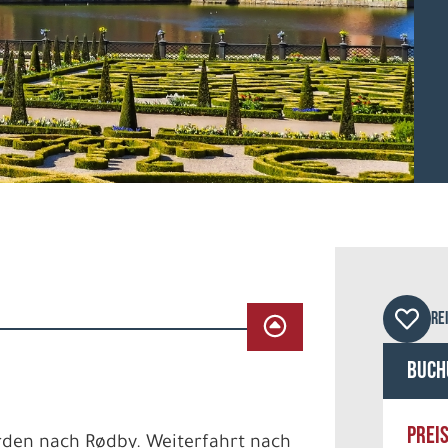
© pc
RE
Buch
PREI
rden nach Rødby. Weiterfahrt nach