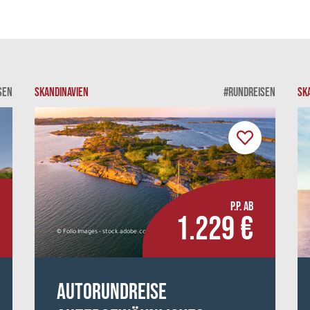
SEN
SKANDINAVIEN
#RUNDREISEN
SK
P.P. AB
1.229 €
© Folio Images - stock.adobe.com
Autorundreise