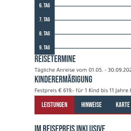
6. TAG
7. TAG
8. TAG
9. TAG
REISETERMINE
Tägliche Anreise vom 01.05. - 30.09.20
Kinderermäßigung
Festpreis € 619,- für 1 Kind bis 11 Jahr
LEISTUNGEN
HINWEISE
KARTE
IM REISEPREIS INKLUSIVE