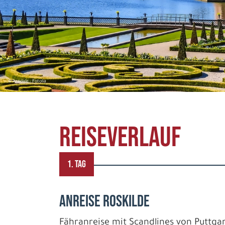
© Arndale - Fotolia
REISEVERLAUF
1. TAG
ANREISE ROSKILDE
Fähranreise mit Scandlines von Puttga