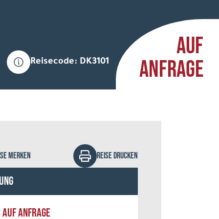
AUF
ANFRAGE
Reisecode: DK3101
alapre - Fotolia
ISE MERKEN
REISE DRUCKEN
ung
S AUF ANFRAGE