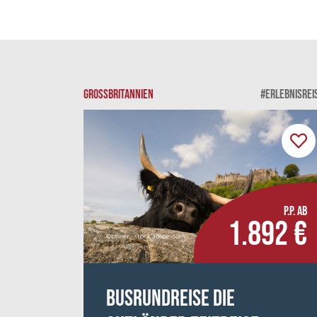
GROSSBRITANNIEN
#ERLEBNISREI
P.P. AB
1.892 €
©binner - stock.adobe.com
Busrundreise Die