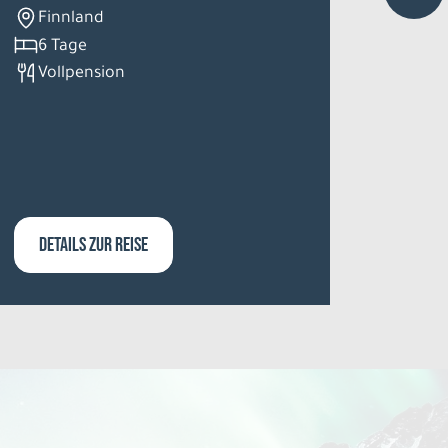
Face
Finnland
Inse
6 Tage
Vollpension
Fär
8 T
lt.
DETAILS ZUR REISE
DETA