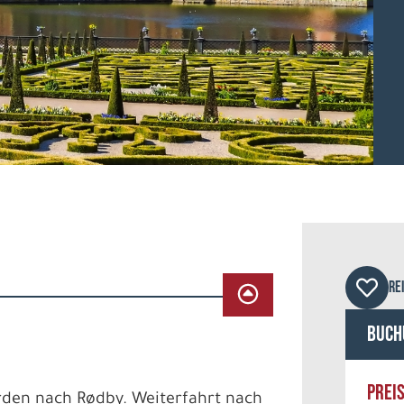
© pc
RE
Buch
PREI
rden nach Rødby. Weiterfahrt nach