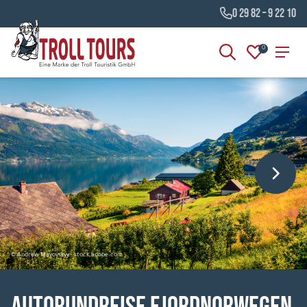
0 29 82 – 9 22 10
0
© Andrew Mayovskyy - stock.adobe.com