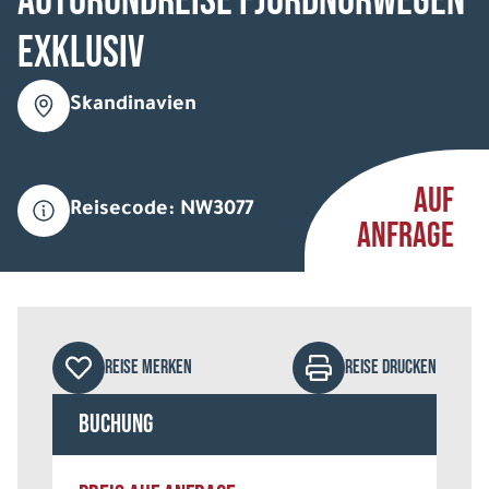
Autorundreise Fjordnorwegen
Exklusiv
Skandinavien
AUF
Reisecode: NW3077
ANFRAGE
REISE MERKEN
REISE DRUCKEN
Buchung