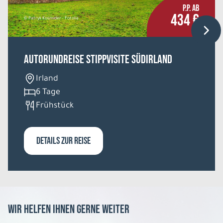
P.P. AB
434 €
© Patryk Kosmider - Fotolia
Autorundreise Stippvisite Südirland
Irland
6 Tage
Frühstück
DETAILS ZUR REISE
Wir helfen Ihnen gerne weiter