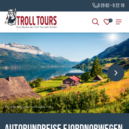
0 29 82 – 9 22 10
0
© Andrew Mayovskyy - stock.adobe.com