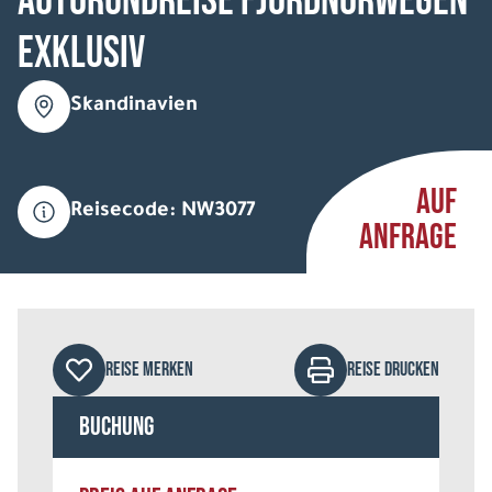
Autorundreise Fjordnorwegen
Exklusiv
Skandinavien
AUF
Reisecode: NW3077
ANFRAGE
REISE MERKEN
REISE DRUCKEN
Buchung