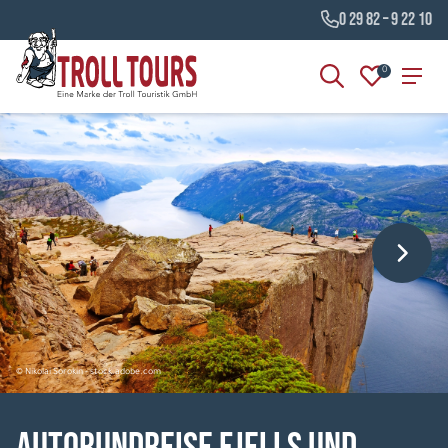
0 29 82 – 9 22 10
0
© Nikolai Sorokin - stock.adobe.com