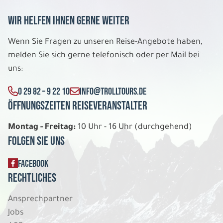
13 Tage
Wir helfen Ihnen gerne weiter
So. 09.08. - Fr. 21.08.2026
Wenn Sie Fragen zu unseren Reise-Angebote haben,
melden Sie sich gerne telefonisch oder per Mail bei
Fjells und Fjorde
Dreibettzimmer Standard DU/WC
uns:
Belegung: 3
1.719 €
0 29 82 – 9 22 10
INFO@TROLLTOURS.DE
P.P. AB
Öffnungszeiten Reiseveranstalter
REISE VERBINDLICH ANFRAGEN
Montag - Freitag:
10 Uhr - 16 Uhr (durchgehend)
Folgen Sie uns
13 Tage
FACEBOOK
Rechtliches
So. 09.08. - Fr. 21.08.2026
Ansprechpartner
Fjells und Fjorde
Jobs
Doppelzimmer Standard DU/WC