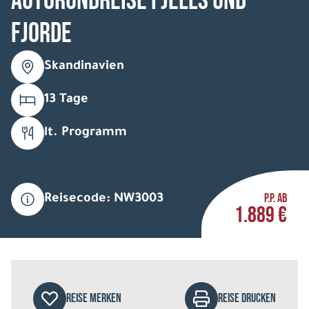
Autorundreise Fjells und
Fjorde
Skandinavien
13 Tage
lt. Programm
P.P. AB
Reisecode: NW3003
1.889 €
REISE MERKEN
REISE DRUCKEN