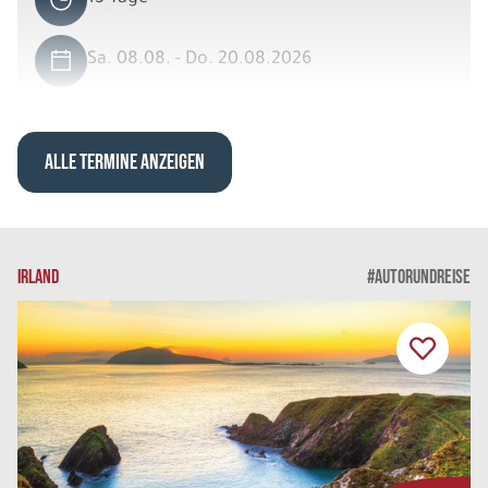
Sa. 08.08. - Do. 20.08.2026
Fjells und Fjorde
Dreibettzimmer Standard DU/WC
Belegung: 3
ALLE TERMINE ANZEIGEN
1.719 €
P.P. AB
REISE VERBINDLICH ANFRAGEN
IRLAND
#AUTORUNDREISE
13 Tage
Sa. 08.08. - Do. 20.08.2026
Fjells und Fjorde
Doppelzimmer Standard DU/WC
Belegung: 2