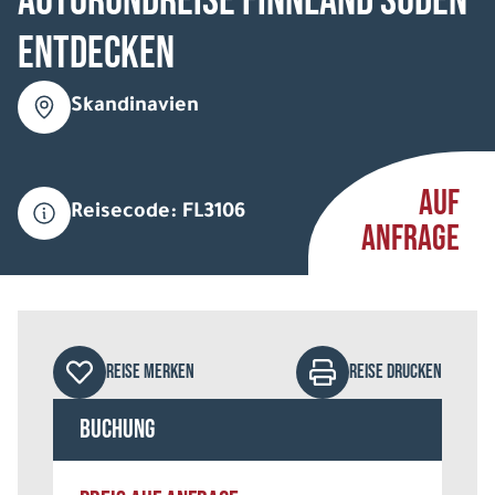
Autorundreise Finnland Süden
entdecken
Skandinavien
AUF
Reisecode: FL3106
ANFRAGE
REISE MERKEN
REISE DRUCKEN
Buchung