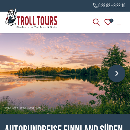
0 29 82 – 9 22 10
0
© golfstrim - stock.adobe.com