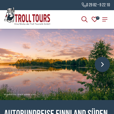
0 29 82 – 9 22 10
0
© golfstrim - stock.adobe.com