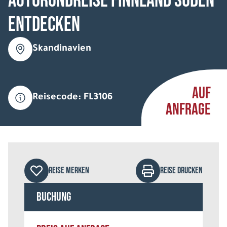
Autorundreise Finnland Süden
entdecken
Skandinavien
AUF
Reisecode: FL3106
ANFRAGE
REISE MERKEN
REISE DRUCKEN
Buchung