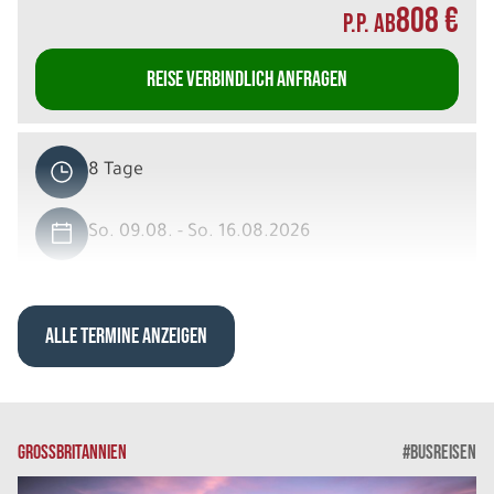
808 €
P.P. AB
REISE VERBINDLICH ANFRAGEN
8 Tage
So. 09.08. - So. 16.08.2026
Die schönsten Regionen Irlands
Bed & Breakfast Häuser/ Inns Einzelzimmer
Belegung: 1
ALLE TERMINE ANZEIGEN
924 €
P.P. AB
REISE VERBINDLICH ANFRAGEN
GROSSBRITANNIEN
#BUSREISEN