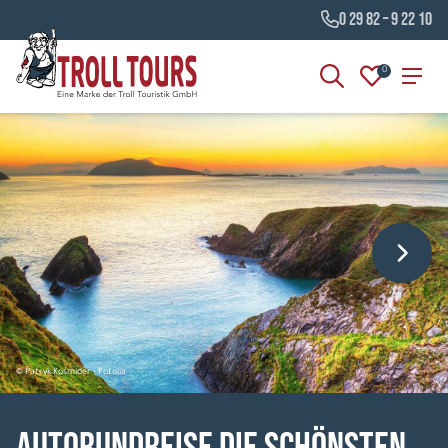
0 29 82 – 9 22 10
0
© Patryk Kosmider - Fotolia