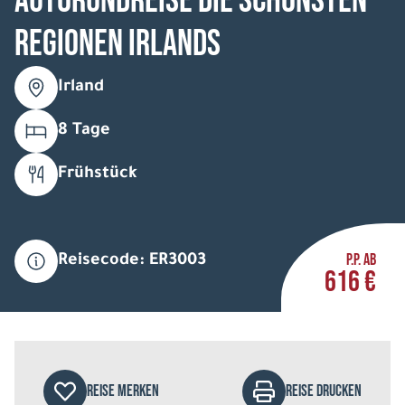
Autorundreise Die schönsten
Regionen Irlands
Irland
8 Tage
Frühstück
P.P. AB
Reisecode: ER3003
616 €
REISE MERKEN
REISE DRUCKEN