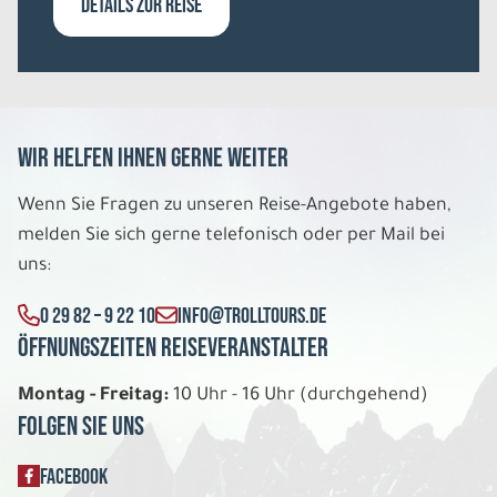
DETAILS ZUR REISE
Belegung: 2
1.086 €
P.P. AB
REISE VERBINDLICH ANFRAGEN
Wir helfen Ihnen gerne weiter
8 Tage
Wenn Sie Fragen zu unseren Reise-Angebote haben,
melden Sie sich gerne telefonisch oder per Mail bei
So. 09.08. - So. 16.08.2026
uns:
Die schönsten Regionen Irlands
0 29 82 – 9 22 10
INFO@TROLLTOURS.DE
Mixed Unterkünfte Einzelzimmer
Öffnungszeiten Reiseveranstalter
Belegung: 1
1.112 €
P.P. AB
Montag - Freitag:
10 Uhr - 16 Uhr (durchgehend)
Folgen Sie uns
REISE VERBINDLICH ANFRAGEN
FACEBOOK