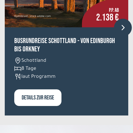
P.P. AB
2.138 €
©johnbraid - stock.adobe.com
Busrundreise Schottland - von Edinburgh
bis Orkney
Schottland
8 Tage
laut Programm
DETAILS ZUR REISE