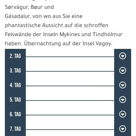
Sørvágur, Bøur und
Gásadalur, von wo aus Sie eine
phantastische Aussicht auf die schroffen
Felswände der Inseln Mykines und Tindhólmur
haben. Übernachtung auf der Insel Vagoy.
2. TAG
3. TAG
4. TAG
5. TAG
6. TAG
7. TAG