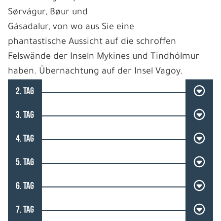
Sørvágur, Bøur und
Gásadalur, von wo aus Sie eine
phantastische Aussicht auf die schroffen
Felswände der Inseln Mykines und Tindhólmur
haben. Übernachtung auf der Insel Vagoy.
2. TAG
3. TAG
4. TAG
5. TAG
6. TAG
7. TAG