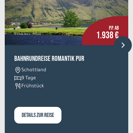
P.P. AB
1.938 €
© Linda More - Fotolia
Bahnrundreise Romantik pur
Schottland
9 Tage
Frühstück
DETAILS ZUR REISE