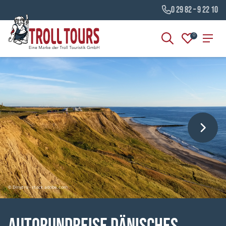
0 29 82 – 9 22 10
0
© Dmytro - stock.adobe.com