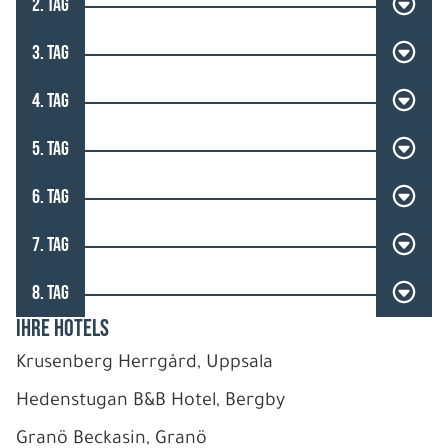
2. TAG
3. TAG
4. TAG
5. TAG
6. TAG
7. TAG
8. TAG
IHRE HOTELS
Krusenberg Herrgård, Uppsala
Hedenstugan B&B Hotel, Bergby
Granö Beckasin, Granö