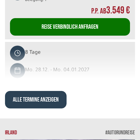
Belegung: 1
3.549 €
P.P. AB
REISE VERBINDLICH ANFRAGEN
8 Tage
Mo. 28.12. - Mo. 04.01.2027
Authentisches Lappland
Dreibettzimmer Standard DU/WC
Belegung: 3
ALLE TERMINE ANZEIGEN
2.619 €
P.P. AB
REISE VERBINDLICH ANFRAGEN
IRLAND
#AUTORUNDREISE