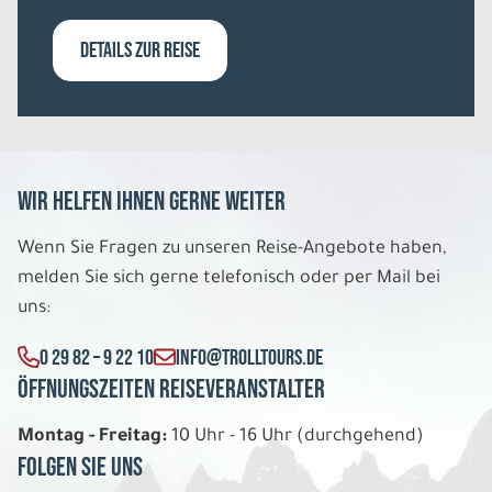
Belegung: 1
3.549 €
DETAILS ZUR REISE
P.P. AB
REISE VERBINDLICH ANFRAGEN
Wir helfen Ihnen gerne weiter
8 Tage
Wenn Sie Fragen zu unseren Reise-Angebote haben,
Di. 29.12. - Di. 05.01.2027
melden Sie sich gerne telefonisch oder per Mail bei
uns:
Authentisches Lappland
Dreibettzimmer Standard DU/WC
0 29 82 – 9 22 10
INFO@TROLLTOURS.DE
Belegung: 3
2.619 €
Öffnungszeiten Reiseveranstalter
P.P. AB
Montag - Freitag:
10 Uhr - 16 Uhr (durchgehend)
REISE VERBINDLICH ANFRAGEN
Folgen Sie uns