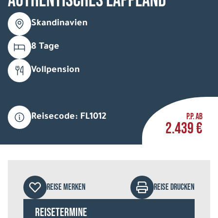
Authentisches Lappland
Skandinavien
8 Tage
Vollpension
P.P. AB
Reisecode: FL1012
2.439 €
REISE MERKEN
REISE DRUCKEN
Reisetermine