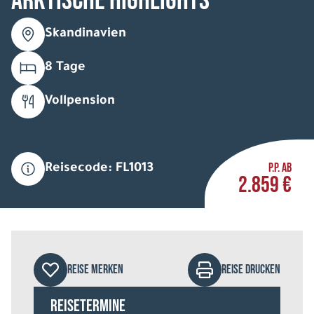
Arktische Highlights
Skandinavien
8 Tage
Vollpension
P.P. AB
Reisecode: FL1013
2.859 €
REISE MERKEN
REISE DRUCKEN
Reisetermine