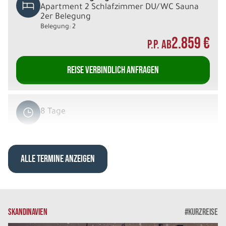
Apartment 2 Schlafzimmer DU/WC Sauna
2er Belegung
Belegung: 2
2.859 €
P.P. AB
REISE VERBINDLICH ANFRAGEN
8 Tage
Sa. 12.12. - Sa. 19.12.2026
ALLE TERMINE ANZEIGEN
Arktische Highlights
Deluxe Villa DU/WC Sauna 2er Belegung
Belegung: 2
2.939 €
P.P. AB
SKANDINAVIEN
#KURZREISE
REISE VERBINDLICH ANFRAGEN