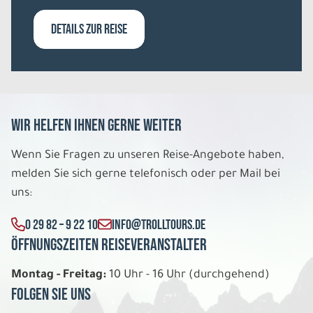
Sa. 19.12. - Sa. 26.12.2026
DETAILS ZUR REISE
Arktische Highlights
Apartment 2 Schlafzimmer DU/WC Sauna
3er Belegung
Belegung: 3
3.079 €
P.P. AB
Wir helfen Ihnen gerne weiter
REISE VERBINDLICH ANFRAGEN
Wenn Sie Fragen zu unseren Reise-Angebote haben,
melden Sie sich gerne telefonisch oder per Mail bei
uns:
8 Tage
0 29 82 – 9 22 10
INFO@TROLLTOURS.DE
Sa. 19.12. - Sa. 26.12.2026
Öffnungszeiten Reiseveranstalter
Arktische Highlights
Montag - Freitag:
10 Uhr - 16 Uhr (durchgehend)
Apartment 2 Schlafzimmer DU/WC Sauna
2er Belegung
Folgen Sie uns
Belegung: 2