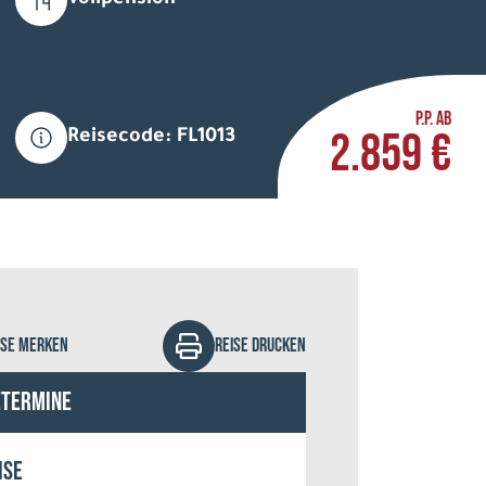
Vollpension
P.P. AB
2.859 €
Reisecode: FL1013
gam Holiday Village
ISE MERKEN
REISE DRUCKEN
etermine
ise