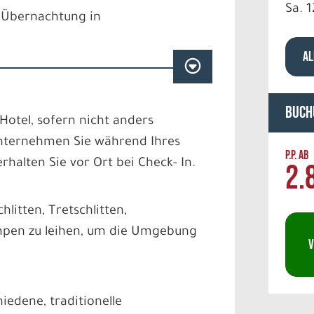
Sa. 1
d Übernachtung in
AL
Buch
Hotel, sofern nicht anders
unternehmen Sie während Ihres
P.P. AB
halten Sie vor Ort bei Check- In.
2.
hlitten, Tretschlitten,
mpen zu leihen, um die Umgebung
V
iedene, traditionelle