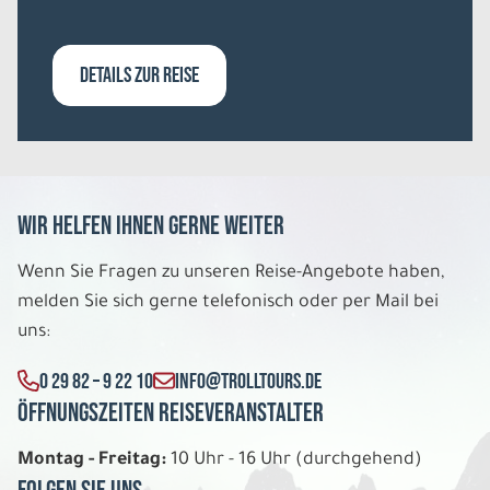
Sa. 19.12. - Sa. 26.12.2026
Arktische Highlights
DETAILS ZUR REISE
Apartment 2 Schlafzimmer DU/WC Sauna
3er Belegung
Belegung: 3
3.079 €
P.P. AB
REISE VERBINDLICH ANFRAGEN
Wir helfen Ihnen gerne weiter
Wenn Sie Fragen zu unseren Reise-Angebote haben,
melden Sie sich gerne telefonisch oder per Mail bei
8 Tage
uns:
Sa. 19.12. - Sa. 26.12.2026
0 29 82 – 9 22 10
INFO@TROLLTOURS.DE
Öffnungszeiten Reiseveranstalter
Arktische Highlights
Apartment 2 Schlafzimmer DU/WC Sauna
2er Belegung
Montag - Freitag:
10 Uhr - 16 Uhr (durchgehend)
Belegung: 2