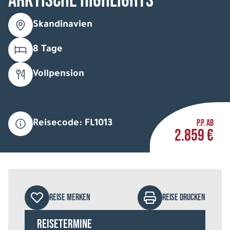
Arktische Highlights
Skandinavien
8 Tage
Vollpension
P.P. AB
Reisecode: FL1013
2.859 €
REISE MERKEN
REISE DRUCKEN
Reisetermine